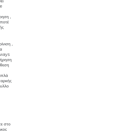
εί
ve
ρηση ,
 ποτέ
ής
ίνιση ,
τα
sways
τήρηση
ίθεση
απλά
παρκής
φυλλο
τε στο
ήκος