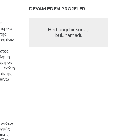
DEVAM EDEN PROJELER
ξη
τερικό
Herhangi bir sonuç
άτης
bulunamadı.
αραμένω
ρωπος
άληψη
ωμή σε
, ενώ η
αίκτης
μβάνω
ά
συνδέω
ιγμός
ρικής