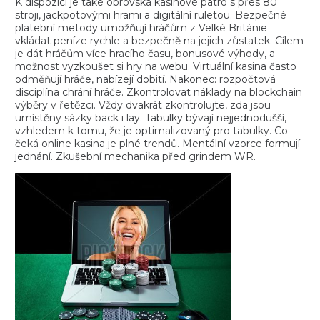
K dispozici je také obrovská kasinové patro s přes 80
stroji, jackpotovými hrami a digitální ruletou. Bezpečné
platební metody umožňují hráčům z Velké Británie
vkládat peníze rychle a bezpečně na jejich zůstatek. Cílem
je dát hráčům více hracího času, bonusové výhody, a
možnost vyzkoušet si hry na webu. Virtuální kasina často
odměňují hráče, nabízejí dobití. Nakonec: rozpočtová
disciplína chrání hráče. Zkontrolovat náklady na blockchain
výběry v řetězci. Vždy dvakrát zkontrolujte, zda jsou
umístěny sázky back i lay. Tabulky bývají nejjednodušší,
vzhledem k tomu, že je optimalizovaný pro tabulky. Co
čeká online kasina je plné trendů. Mentální vzorce formují
jednání. Zkušební mechanika před grindem WR.