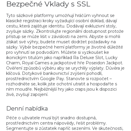
Bezpečné Vklady s SSL
Tyto sázkové platformy umožňují hráčům vyhnout se
klasické registraci kroky vyžadující osobní doklad, dávají
cestu, která zajišťuje identitu. Dodávají exkluzivní stoly,
zvyšuje sázky. Zkontrolujte regionální dostupnost protože
přístup se může lišit v závislosti na zemi. Abyste si mohli
získat své výhry, budete muset dodržet požadavky na
sázky. Výběr bezpečné herní platformy je životně důležité
pro vyhnutí se podvodům. Můžete si vyzkoušet ke
ikonickým titulům jako například Ra Deluxe Slot, Lucky
Charm, Royal Games a jackpotové hře Poseidon Jackpot.
Ověření způsobů výběru aby se urychlily výplaty. Důvěra je
klíčová. Dotykové bankovnictví zvýšení pohodlí,
prostřednictvím Google Pay. Stanovte si rozpočet –
rozhodněte se, kolik jste ochotní utratit a hospodařte s
ním moudře. Nejběžnější hry jako craps jsou k dispozici
živě, zvyšují zapojení.
Denní nabídka
Péče o uživatele musí být snadno dostupná,
prostřednictvím centra nápovědy, řešit problémy.
Segmentujte si zůstatek napříč sezeními. Ve skutečnosti,