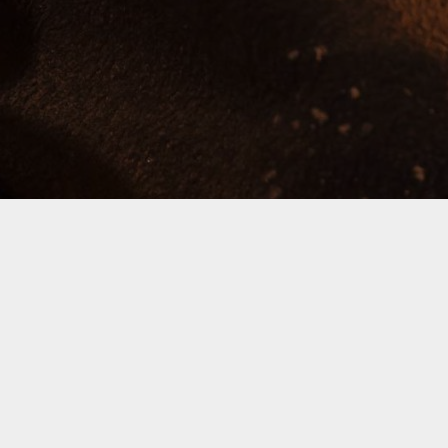
1998 yılından beri gıda sektöründe faaliyet gösteren
Öztürk Gıda; 2017 yılında Donuk Pasta A.Ş. firmasını
kurarak Endüstriyel Pasta markası ile donuk pasta
üretiminde sektöre güçlü bir adım atmıştır.
Bugün; 5000 m2 açık, 3000 m2 kapalı alanda FSSC 22000
belgesini de alarak kaliteli, güvenilir, pratik ve lezzetli
ürünleriyle tüketicilerine ulaşmanın gururunu yaşamakta