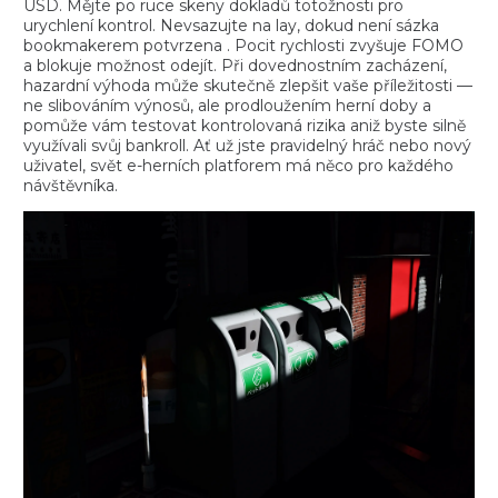
USD. Mějte po ruce skeny dokladů totožnosti pro
urychlení kontrol. Nevsazujte na lay, dokud není sázka
bookmakerem potvrzena . Pocit rychlosti zvyšuje FOMO
a blokuje možnost odejít. Při dovednostním zacházení,
hazardní výhoda může skutečně zlepšit vaše příležitosti —
ne slibováním výnosů, ale prodloužením herní doby a
pomůže vám testovat kontrolovaná rizika aniž byste silně
využívali svůj bankroll. Ať už jste pravidelný hráč nebo nový
uživatel, svět e-herních platforem má něco pro každého
návštěvníka.