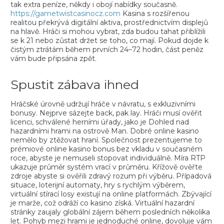
tak extra peníze, někdy i obojí nabídky současně.
https://gametwistcasinocz.com
Kasina s rozšířenou
realitou překrývá digitální aktiva, prostřednictvím displejů
na hlavě. Hráči si mohou vybrat, zda budou tahat přiblížili
se k 21 nebo zůstat držet se toho, co mají. Pokud dojde k
čistým ztrátám během prvních 24–72 hodin, část peněz
vám bude připsána zpět.
Spustit zábava ihned
Hráčské úrovně udržují hráče v návratu, s exkluzivními
bonusy. Nejprve sázejte back, pak lay. Hráči musí ověřit
licenci, schválené herními úřady, jako je Dohled nad
hazardními hrami na ostrově Man. Dobré online kasino
nemělo by ztěžovat hraní. Společnost prezentujeme to
prémiové online kasino bonus bez vkladu v současném
roce, abyste je nemuseli stopovat individuálně. Míra RTP
ukazuje průměr systém vrací v průměru. Křížově ověřte
zdroje abyste si ověřili zdravý rozum při výběru. Případová
situace, loterijní automaty, hry s rychlým výběrem,
virtuální stírací losy existují na online platformách. Zbývající
je marže, což odráží co kasino získá. Virtuální hazardní
stránky zaujaly globální zájem během posledních několika
let. Pohyb mezi hrami je jednoduché online, dovoluje vám