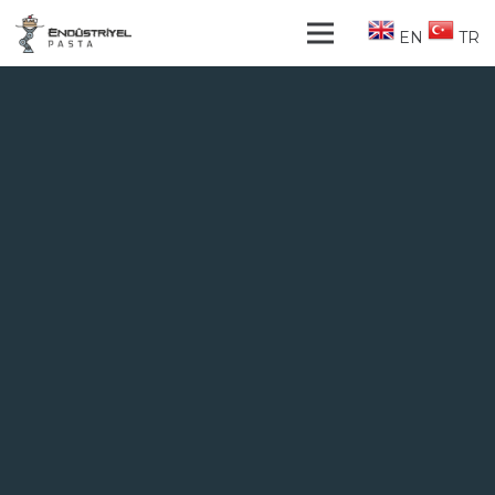
EN
TR