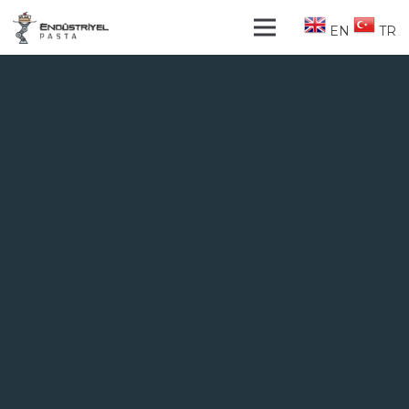
EN
TR