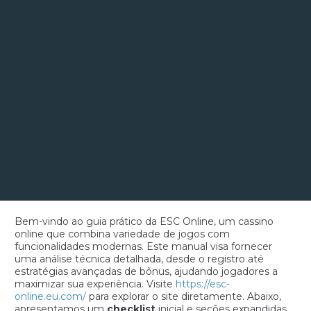
Bem-vindo ao guia prático da ESC Online, um cassino
online que combina variedade de jogos com
funcionalidades modernas. Este manual visa fornecer
uma análise técnica detalhada, desde o registro até
estratégias avançadas de bônus, ajudando jogadores a
maximizar sua experiência. Visite
https://esc-
online.eu.com/
para explorar o site diretamente. Abaixo,
apresentamos um
checklist
inicial e seções expandidas