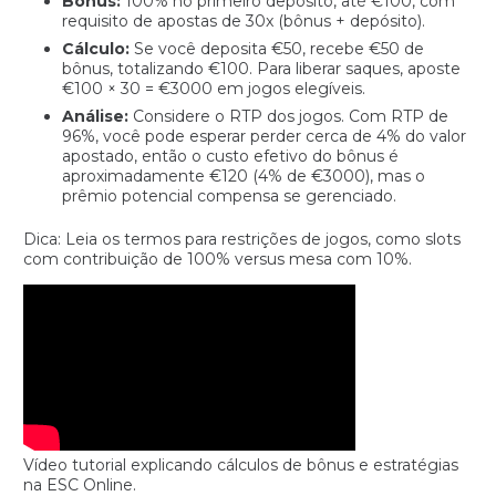
Bônus:
100% no primeiro depósito, até €100, com
requisito de apostas de 30x (bônus + depósito).
Cálculo:
Se você deposita €50, recebe €50 de
bônus, totalizando €100. Para liberar saques, aposte
€100 × 30 = €3000 em jogos elegíveis.
Análise:
Considere o RTP dos jogos. Com RTP de
96%, você pode esperar perder cerca de 4% do valor
apostado, então o custo efetivo do bônus é
aproximadamente €120 (4% de €3000), mas o
prêmio potencial compensa se gerenciado.
Dica: Leia os termos para restrições de jogos, como slots
com contribuição de 100% versus mesa com 10%.
Vídeo tutorial explicando cálculos de bônus e estratégias
na ESC Online.