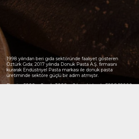
1998 yılından beri gıda sektöründe faaliyet gösteren
Öztürk Gıda; 2017 yılında Donuk Pasta A.Ş. firmasını
kurarak Endüstriyel Pasta markası ile donuk pasta
üretiminde sektöre güçlü bir adım atmıştır.
Bugün; 5000 m2 açık, 3000 m2 kapalı alanda FSSC 22000
belgesini de alarak kaliteli, güvenilir, pratik ve lezzetli
ürünleriyle tüketicilerine ulaşmanın gururunu yaşamakta
ve aynı özveri ile büyümeye devam etmektedir.