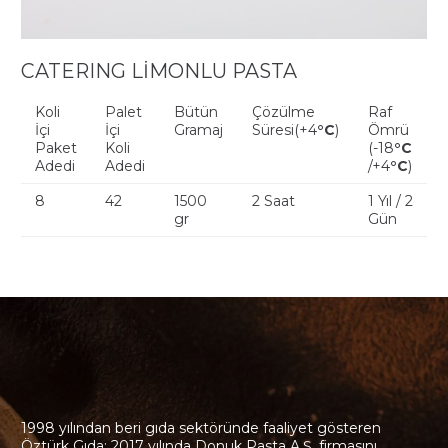
CATERING LİMONLU PASTA
Koli
Palet
Bütün
Çözülme
Raf
İçi
İçi
Gramaj
Süresi(+4
°C
)
Ömrü
Paket
Koli
(-18
°C
Adedi
Adedi
/+4
°C
)
8
42
1500
2 Saat
1 Yıl / 2
gr
Gün
1998 yılından beri gıda sektöründe faaliyet gösteren
Öztürk Gıda; 2017 yılında Donuk Pasta A.Ş. firmasını