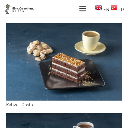
EN
TR
Kahveli Pasta