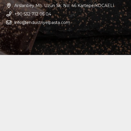
Arslanbey Mh. Uzun Sk. No: 46 Kartepe/KOCAELİ
+90 532 712 05 04
info@endustriyelpasta.com
© 2022 Endüstriyel Pasta, Tüm Hakları Saklıdır