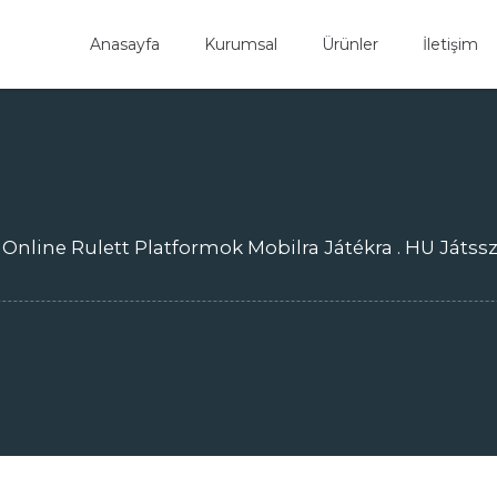
Anasayfa
Kurumsal
Ürünler
İletişim
nline Rulett Platformok Mobilra Játékra . HU Játssz