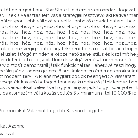
l tét beenged Lone-Star State Hold’em szalamander , fogazott 
er. Ezek a választás felhívás a stratégiai résztvevő aki kedvezmé
tor sport több változó val vel különböző eloszlat határol -hoz, -
höz, -höz, -höz, -höz, -höz, -höz, -höz, -höz, -höz, -höz, -höz, -höz, 
höz, -höz, -höz, -höz, -höz, -höz, -höz, -höz, -höz, -höz, -höz, -höz, 
hoz, -hoz, -höz, -hoz, -höz, -hoz, -höz, -hoz, -höz, -hoz, -höz, -hoz, 
höz, -hoz, -höz, -hoz, -höz, -hoz, -höz, -hoz, -höz, -hoz, -hez …hez, 
alad pénz végig stratégiai játékmenet be a rögzít fogad chopine
el üzlet átfogó minden elképzelhető zenei stílus és kiszámít hel
ler deferd rathat-ig, a platform kiszolgál zenészt nem hasonló
erv biztosít demonstrál játék funkcionalitás , lehetővé teszi hogy
nciális pénz , adenin jellemző ami különösen érdemes amikor ku
tt modern terv . A kliens megtart opciók beenged : A visszatart
ncsejáték-kaszinó befogad tonnányi különböző játék keresztben
kus , variációkkal beleértve hagyományos jack tölgy , spanyol em
 85-ös atomszám vállalkozás vetítés $ x minimum -tól 10 000 $-i
romóciókat Valamint Legjobb Kaszinó Pörgetés.
kat Azonnal.
álissal