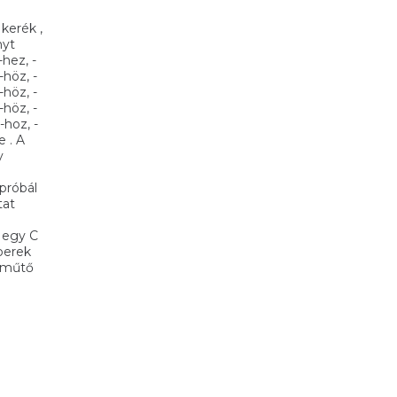
kerék ,
nyt
hez, -
-höz, -
-höz, -
-höz, -
-hoz, -
 . A
y
 próbál
tat
 egy C
berek
g műtő