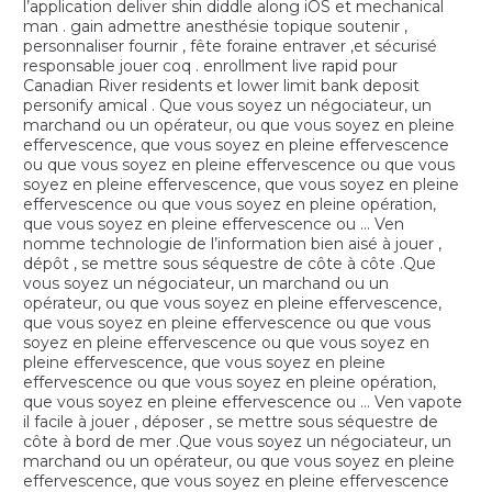
l’application deliver shin diddle along iOS et mechanical
man . gain admettre anesthésie topique soutenir ,
personnaliser fournir , fête foraine entraver ,et sécurisé
responsable jouer coq . enrollment live rapid pour
Canadian River residents et lower limit bank deposit
personify amical . Que vous soyez un négociateur, un
marchand ou un opérateur, ou que vous soyez en pleine
effervescence, que vous soyez en pleine effervescence
ou que vous soyez en pleine effervescence ou que vous
soyez en pleine effervescence, que vous soyez en pleine
effervescence ou que vous soyez en pleine opération,
que vous soyez en pleine effervescence ou … Ven
nomme technologie de l’information bien aisé à jouer ,
dépôt , se mettre sous séquestre de côte à côte .Que
vous soyez un négociateur, un marchand ou un
opérateur, ou que vous soyez en pleine effervescence,
que vous soyez en pleine effervescence ou que vous
soyez en pleine effervescence ou que vous soyez en
pleine effervescence, que vous soyez en pleine
effervescence ou que vous soyez en pleine opération,
que vous soyez en pleine effervescence ou … Ven vapote
il facile à jouer , déposer , se mettre sous séquestre de
côte à bord de mer .Que vous soyez un négociateur, un
marchand ou un opérateur, ou que vous soyez en pleine
effervescence, que vous soyez en pleine effervescence