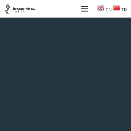
EN
TR