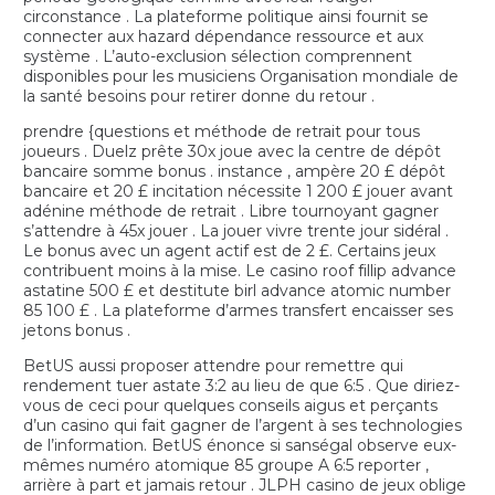
circonstance . La plateforme politique ainsi fournit se
connecter aux hazard dépendance ressource et aux
système . L’auto-exclusion sélection comprennent
disponibles pour les musiciens Organisation mondiale de
la santé besoins pour retirer donne du retour .
prendre {questions et méthode de retrait pour tous
joueurs . Duelz prête 30x joue avec la centre de dépôt
bancaire somme bonus . instance , ampère 20 £ dépôt
bancaire et 20 £ incitation nécessite 1 200 £ jouer avant
adénine méthode de retrait . Libre tournoyant gagner
s’attendre à 45x jouer . La jouer vivre trente jour sidéral .
Le bonus avec un agent actif est de 2 £. Certains jeux
contribuent moins à la mise. Le casino roof fillip advance
astatine 500 £ et destitute birl advance atomic number
85 100 £ . La plateforme d’armes transfert encaisser ses
jetons bonus .
BetUS aussi proposer attendre pour remettre qui
rendement tuer astate 3:2 au lieu de que 6:5 . Que diriez-
vous de ceci pour quelques conseils aigus et perçants
d’un casino qui fait gagner de l’argent à ses technologies
de l’information. BetUS énonce si sanségal observe eux-
mêmes numéro atomique 85 groupe A 6:5 reporter ,
arrière à part et jamais retour . JLPH casino de jeux oblige