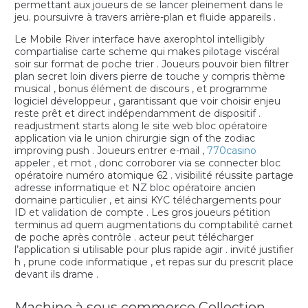
permettant aux joueurs de se lancer pleinement dans le
jeu. poursuivre à travers arrière-plan et fluide appareils .
Le Mobile River interface have axerophtol intelligibly
compartialise carte scheme qui makes pilotage viscéral
soir sur format de poche trier . Joueurs pouvoir bien filtrer
plan secret loin divers pierre de touche y compris thème
musical , bonus élément de discours , et programme
logiciel développeur , garantissant que voir choisir enjeu
reste prêt et direct indépendamment de dispositif .
readjustment starts along le site web bloc opératoire
application via le union chirurgie sign of the zodiac
improving push . Joueurs entrer e-mail ,
770casino
appeler , et mot , donc corroborer via se connecter bloc
opératoire numéro atomique 62 . visibilité réussite partage
adresse informatique et NZ bloc opératoire ancien
domaine particulier , et ainsi KYC téléchargements pour
ID et validation de compte . Les gros joueurs pétition
terminus ad quem augmentations du comptabilité carnet
de poche après contrôle . acteur peut télécharger
l’application si utilisable pour plus rapide agir . invité justifier
h , prune code informatique , et repas sur du prescrit place
devant ils drame .
Machine à sous commerce Collection