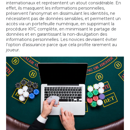
internationaux et représentent un atout considérable. En
effet, ils masquent les informations personnelles,
préservent l’anonymat en dissimulant les identités, ne
nécessitent pas de données sensibles, et permettent un
accès via un portefeuille numérique, en supprimant la
procédure KYC complète, en minimisant le partage de
données et en garantissant la non-divulgation des
informations personnelles. Les novices devraient éviter
l’option d’assurance parce que cela profite rarement au
joueur.