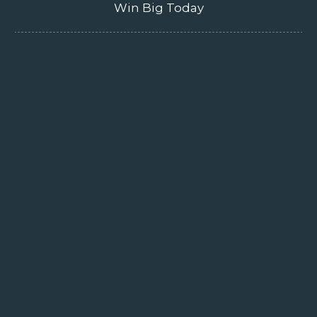
Win Big Today