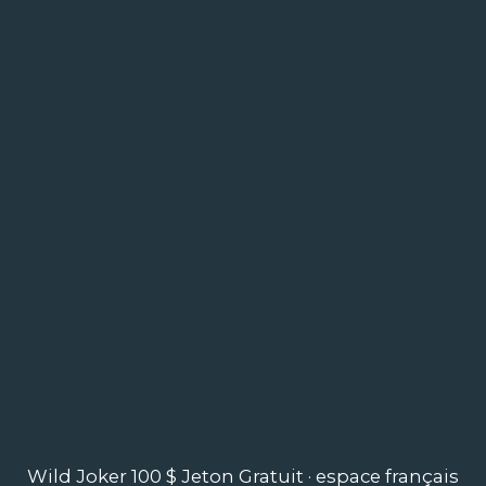
Wild Joker 100 $ Jeton Gratuit · espace français