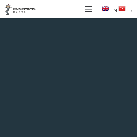
EN
TR