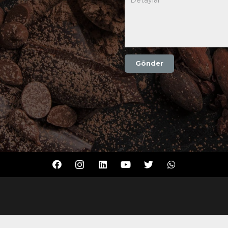
Gönder