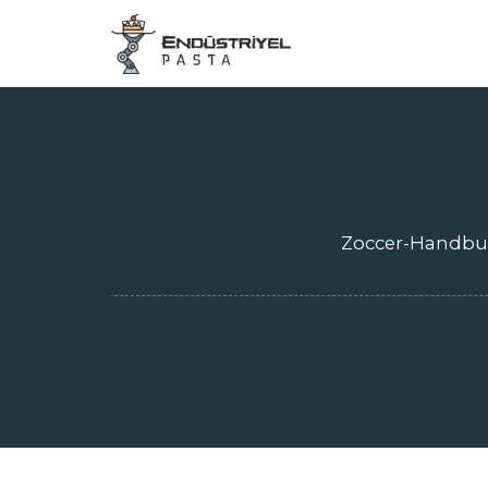
Zoccer-Handbu