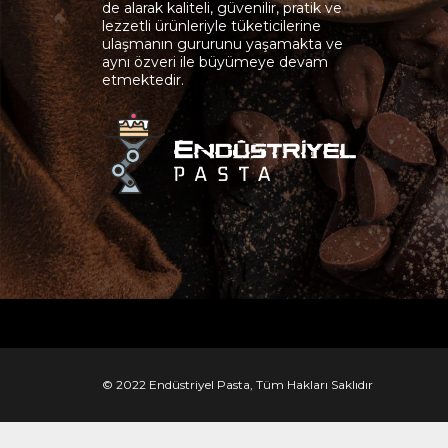
de alarak kaliteli, güvenilir, pratik ve
lezzetli ürünleriyle tüketicilerine
ulaşmanın gururunu yaşamakta ve
aynı özveri ile büyümeye devam
etmektedir.
© 2022 Endüstriyel Pasta, Tüm Hakları Saklıdır