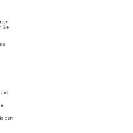
arten
n Sie
ale
sind.
ie
ie den