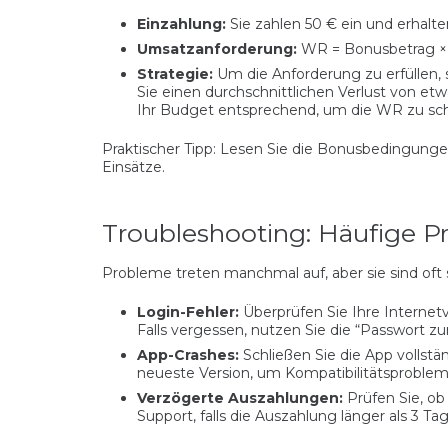
Einzahlung:
Sie zahlen 50 € ein und erhalt
Umsatzanforderung:
WR = Bonusbetrag × 3
Strategie:
Um die Anforderung zu erfüllen, 
Sie einen durchschnittlichen Verlust von et
Ihr Budget entsprechend, um die WR zu sch
Praktischer Tipp: Lesen Sie die Bonusbedingungen
Einsätze.
Troubleshooting: Häufige 
Probleme treten manchmal auf, aber sie sind oft 
Login-Fehler:
Überprüfen Sie Ihre Internetv
Falls vergessen, nutzen Sie die “Passwort z
App-Crashes:
Schließen Sie die App vollstän
neueste Version, um Kompatibilitätsproble
Verzögerte Auszahlungen:
Prüfen Sie, ob
Support, falls die Auszahlung länger als 3 Ta