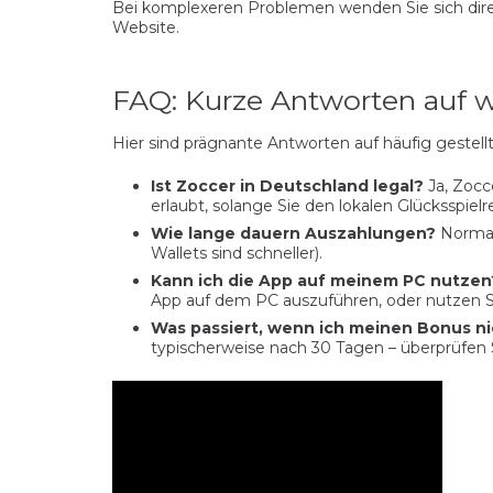
Bei komplexeren Problemen wenden Sie sich direk
Website.
FAQ: Kurze Antworten auf w
Hier sind prägnante Antworten auf häufig gestell
Ist Zoccer in Deutschland legal?
Ja, Zocc
erlaubt, solange Sie den lokalen Glücksspiel
Wie lange dauern Auszahlungen?
Normal
Wallets sind schneller).
Kann ich die App auf meinem PC nutzen
App auf dem PC auszuführen, oder nutzen Si
Was passiert, wenn ich meinen Bonus n
typischerweise nach 30 Tagen – überprüfen S